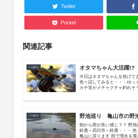
Twitter
Pocket
関連記事
オタマちゃん大活躍!?
バス釣り
今日はオタマちゃんを投げて
色々試してみると・・・ゆっ
カチ音がメチャクチャ釣れそう
野池巡り 亀山市の野池
バス釣り
朝から雨が良い感じ？？ 野
鈴鹿～四日市～鈴鹿・・・ 
亀山に戻ります 雨で増水＆濁り