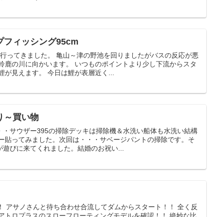
フィッシング95cm
に行ってきました。 亀山～津の野池を回りましたがバスの反応が悪
 鈴鹿の川に向かいます。 いつものポイントより少し下流からスタ
が見えます。 今日は鯉が表層近く...
り～買い物
・・サウザー395の掃除デッキは掃除機＆水洗い船体も水洗い結構
カー貼ってみました。次回は・・・サベージパントの掃除です。そ
遊びに来てくれました。結婚のお祝い...
！ アサノさんと待ち合わせ合流してダムからスタート！！ 全く反
クアトロプラスのスローフローティングモデルを確認！！ 絶妙な比