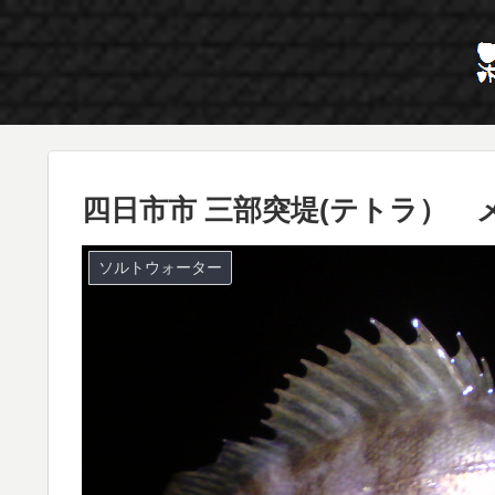
四日市市 三部突堤(テトラ） 
ソルトウォーター