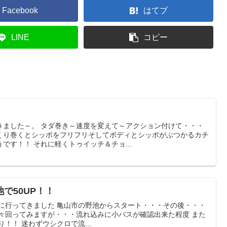
Facebook
はてブ
LINE
コピー
きました～。 タダ巻き～速度を変えて～アクション付けて・・・
くり巻くとシッポをフリフリそしてボディとシッポがぶつかるカチ
です！！ それに軽くトゥイッチ＆チョ...
で50UP！！
池に行ってきました 亀山市の野池からスタート・・・その後・・・
色々回ってみますが・・・流れ込みに小バスが確認出来た程度 また
！！ 迷わずウシクロで流...