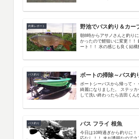
野池でバス釣り＆カープ
釣果レポート
朝8時からアサノさんと釣り
かったので鯉狙いに変更！！
ート！！ 水の感じも良く結構鯉
ボートの掃除～バス釣
バス釣り
ボートシーバスから帰って・
綺麗になりました。 ステッ
して洗い終わったら吉田くんが
バス フライ 根魚
バス釣り
今日は10時過ぎから釣りに！
応なし！！ 水が透明なので