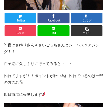
Twitter
Facebook
はてブ
Pocket
LINE
コピー
昨夜はさゆりさん＆さいごっちさんとシーバス＆アジン
グ！！
白子港に久しぶりに行ってみると・・・
釣れてますが！！ポイントが狭い為に釣れているのは一部
の方のみ
四日市港に移動します