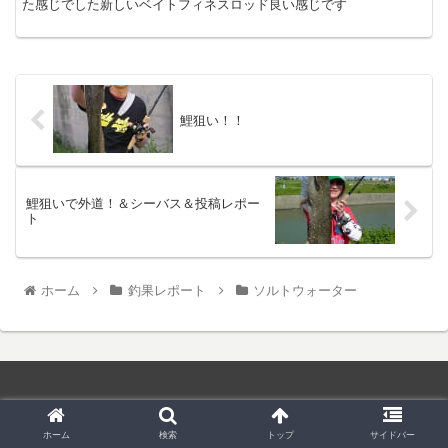
た感じでした新しいベイトフィネスロッド良い感じです
鯉狙い！！
鯉狙いで外道！＆シーバス＆投稿レポー
ト
ホーム
釣果レポート
ソルトウォーター
© 2019 和菓子屋さんのバス釣り.
ホーム
検索
トップ
サイドバー