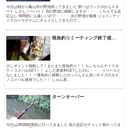
今日は朝から亀山市の野池回ってきました 朝一はウシクロからスタ
ート しかしノーバイト 別の野池に移動しますが・・・ こちらでも反
応なし 時間的にも厳しいので・・・・次の野池が最後 ジョインテッ
ドクローマグナムにチェイスしてきたので...
根魚釣りミーティング終了後…
ソルトウォーター
少しポイント移動して！またまた根魚釣り！！ ちぃちゃんナイスタ
ケノコメバルGET！！ よしだ君食料GETしたのに・・・ リリースと
なしました！！ 一番初めに移動したのっりんさん良いサイズのタケ
ノコメバル連発でした！！ しゅん君...
ターンオーバー
バス釣り
今日は2時間程度釣に行ってきました 魚の反応がチョット変わってき