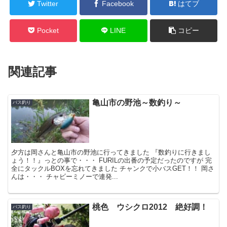
Twitter
Facebook
はてブ
Pocket
LINE
コピー
関連記事
亀山市の野池～数釣り～
バス釣り
夕方は岡さんと亀山市の野池に行ってきました 『数釣りに行きまし
ょう！！』っとの事で・・・ FURILの出番の予定だったのですが 完
全にタックルBOXを忘れてきました チャンクで小バスGET！！ 岡さ
んは・・・ チャビーミノーで連発...
桃色 ウシクロ2012 絶好調！
バス釣り