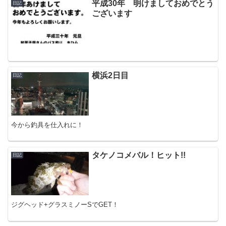
平成30年 明けましておめでとう
日記
ございます
横浜2日目
日記
今から釣具を仕入れに！
タケノコメバル！ヒット!!
日記
ジグヘッド+グラスミノーSでGET！