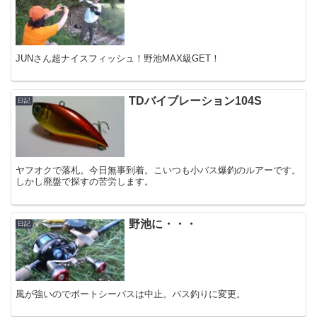
JUNさん超ナイスフィッシュ！野池MAX級GET！
TDバイブレーション104S
日記
ヤフオクで落札。今日無事到着。こいつも小バス爆釣のルアーです。
しかし廃盤で探すの苦労します。
野池に・・・
日記
風が強いのでボートシーバスは中止。バス釣りに変更。