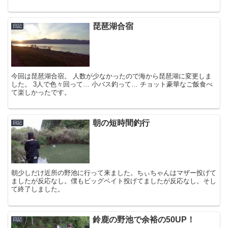
琵琶湖合宿
日記
今回は琵琶湖合宿。 人数が少なかったので海から琵琶湖に変更しま
した。 3人で色々回って… 小バス釣って… チョット豪華なご飯食べ
て楽しかったです。
朝の短時間釣行
日記
朝少しだけ近所の野池に行って来ました。ちぃちゃんはマザー投げて
ましたが反応なし。僕もビッグベイト投げてましたが反応なし。そし
て終了しました。
鈴鹿の野池で余裕の50UP！
日記