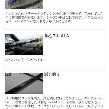
ちぃちゃんのマザーをメンテナンス中性洗剤で洗って…乾かして…キ
ズに瞬間接着剤を流します。シーズン中はこれで完了。オフになった
らペーパー&コンパウンドでツルツルにします。
氷柱 TULALA
日記
なべちゃんもビッグベイト！
試し釣り
日記
メバル用にロッドを購入。試し釣りに行って来ました。早々にメバル
GET。現地で合流した伴君もメバルGET。その後アタリがなくなっ
たのでポイント移動。セイゴがパチャパチャしているので狙うとヒッ