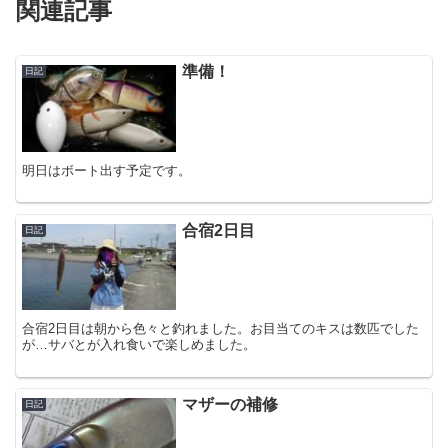
関連記事
準備！
日記
明日はボート出す予定です。
合宿2日目
日記
合宿2日目は朝から色々と釣れました。お目当てのキスは数匹でした
が…サバとが入れ食いで楽しめました。
マザーの補修
日記